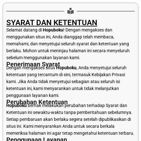
SYARAT DAN KETENTUAN
Selamat datang di
Hopuboku
! Dengan mengakses dan
menggunakan situs ini, Anda dianggap telah membaca,
memahami, dan menyetujui seluruh syarat dan ketentuan yang
berlaku. Mohon untuk meninjau halaman ini secara menyeluruh
sebelum menggunakan layanan kami.
Penerimaan Syarat
Dengan mengakses situs
Hopuboku
, Anda menyetujui seluruh
ketentuan yang tercantum di sini, termasuk Kebijakan Privasi
kami. Jika Anda tidak menyetujui sebagian atau seluruh isi
ketentuan ini, kami menyarankan untuk tidak melanjutkan
penggunaan layanan kami.
Perubahan Ketentuan
Hopuboku
berhak melakukan perubahan terhadap Syarat dan
Ketentuan ini sewaktu-waktu tanpa pemberitahuan sebelumnya.
Setiap pembaruan akan berlaku segera setelah dipublikasikan di
situs ini. Kami menyarankan Anda untuk secara berkala
memeriksa halaman ini agar tetap mengetahui ketentuan terbaru.
Penggunaan Layanan