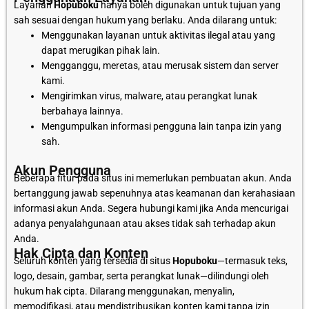
Layanan
Hopuboku
hanya boleh digunakan untuk tujuan yang
sah sesuai dengan hukum yang berlaku. Anda dilarang untuk:
Menggunakan layanan untuk aktivitas ilegal atau yang
dapat merugikan pihak lain.
Mengganggu, meretas, atau merusak sistem dan server
kami.
Mengirimkan virus, malware, atau perangkat lunak
berbahaya lainnya.
Mengumpulkan informasi pengguna lain tanpa izin yang
sah.
Akun Pengguna
Beberapa fitur pada situs ini memerlukan pembuatan akun. Anda
bertanggung jawab sepenuhnya atas keamanan dan kerahasiaan
informasi akun Anda. Segera hubungi kami jika Anda mencurigai
adanya penyalahgunaan atau akses tidak sah terhadap akun
Anda.
Hak Cipta dan Konten
Seluruh konten yang tersedia di situs
Hopuboku
—termasuk teks,
logo, desain, gambar, serta perangkat lunak—dilindungi oleh
hukum hak cipta. Dilarang menggunakan, menyalin,
memodifikasi, atau mendistribusikan konten kami tanpa izin