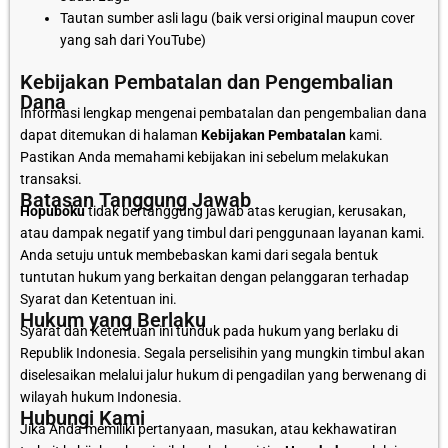
Tautan sumber asli lagu (baik versi original maupun cover
yang sah dari YouTube)
Kebijakan Pembatalan dan Pengembalian
Dana
Informasi lengkap mengenai pembatalan dan pengembalian dana
dapat ditemukan di halaman
Kebijakan Pembatalan
kami.
Pastikan Anda memahami kebijakan ini sebelum melakukan
transaksi.
Batasan Tanggung Jawab
Hopuboku
tidak bertanggung jawab atas kerugian, kerusakan,
atau dampak negatif yang timbul dari penggunaan layanan kami.
Anda setuju untuk membebaskan kami dari segala bentuk
tuntutan hukum yang berkaitan dengan pelanggaran terhadap
Syarat dan Ketentuan ini.
Hukum yang Berlaku
Syarat dan Ketentuan ini tunduk pada hukum yang berlaku di
Republik Indonesia. Segala perselisihin yang mungkin timbul akan
diselesaikan melalui jalur hukum di pengadilan yang berwenang di
wilayah hukum Indonesia.
Hubungi Kami
Jika Anda memiliki pertanyaan, masukan, atau kekhawatiran